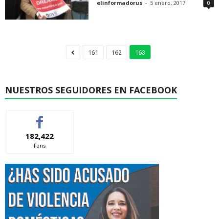
elinformadorus
-
5 enero, 2017
0
161
162
163
NUESTROS SEGUIDORES EN FACEBOOK
182,422
Fans