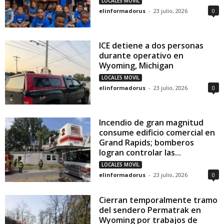
LOCALES MOVIL
elinformadorus
-
23 julio, 2026
0
ICE detiene a dos personas
durante operativo en
Wyoming, Michigan
LOCALES MOVIL
elinformadorus
-
23 julio, 2026
0
Incendio de gran magnitud
consume edificio comercial en
Grand Rapids; bomberos
logran controlar las...
LOCALES MOVIL
elinformadorus
-
23 julio, 2026
0
Cierran temporalmente tramo
del sendero Permatrak en
Wyoming por trabajos de