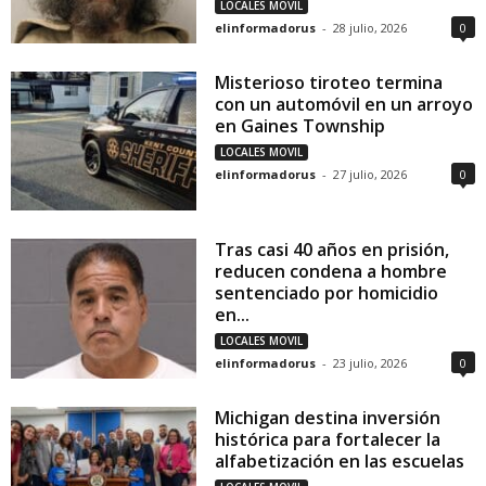
LOCALES MOVIL
elinformadorus
-
28 julio, 2026
0
Misterioso tiroteo termina
con un automóvil en un arroyo
en Gaines Township
LOCALES MOVIL
elinformadorus
-
27 julio, 2026
0
Tras casi 40 años en prisión,
reducen condena a hombre
sentenciado por homicidio
en...
LOCALES MOVIL
elinformadorus
-
23 julio, 2026
0
Michigan destina inversión
histórica para fortalecer la
alfabetización en las escuelas