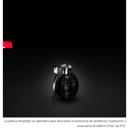
La policía desplegó un operativo para descartar la presencia de artefactos explosivos y
evacuaron el edificio (Foto vía PY).