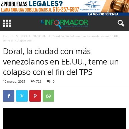
Inicio
MUNDO
NACIONAL
Doral, la ciudad con más venezolanos en EE.UU.,
teme un colapso con...
Doral, la ciudad con más
venezolanos en EE.UU., teme un
colapso con el fin del TPS
10 marzo, 2025
723
0