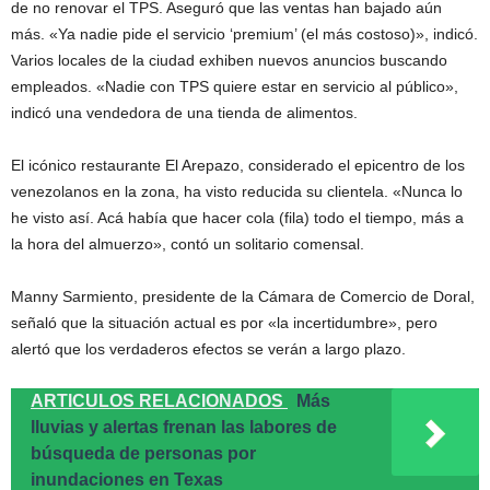
de no renovar el TPS. Aseguró que las ventas han bajado aún
más. «Ya nadie pide el servicio ‘premium’ (el más costoso)», indicó.
Varios locales de la ciudad exhiben nuevos anuncios buscando
empleados. «Nadie con TPS quiere estar en servicio al público»,
indicó una vendedora de una tienda de alimentos.
El icónico restaurante El Arepazo, considerado el epicentro de los
venezolanos en la zona, ha visto reducida su clientela. «Nunca lo
he visto así. Acá había que hacer cola (fila) todo el tiempo, más a
la hora del almuerzo», contó un solitario comensal.
Manny Sarmiento, presidente de la Cámara de Comercio de Doral,
señaló que la situación actual es por «la incertidumbre», pero
alertó que los verdaderos efectos se verán a largo plazo.
ARTICULOS RELACIONADOS
Más
lluvias y alertas frenan las labores de
búsqueda de personas por
inundaciones en Texas