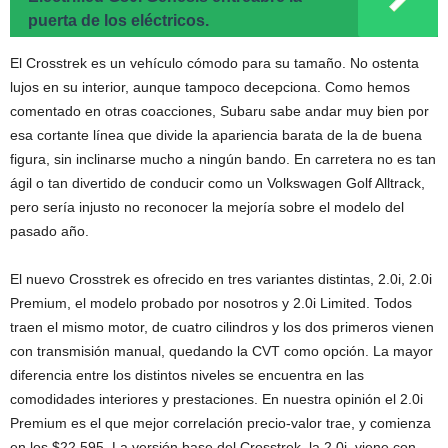
puerta de los eléctricos.
El Crosstrek es un vehículo cómodo para su tamaño. No ostenta
lujos en su interior, aunque tampoco decepciona. Como hemos
comentado en otras coacciones, Subaru sabe andar muy bien por
esa cortante línea que divide la apariencia barata de la de buena
figura, sin inclinarse mucho a ningún bando. En carretera no es tan
ágil o tan divertido de conducir como un Volkswagen Golf Alltrack,
pero sería injusto no reconocer la mejoría sobre el modelo del
pasado año.
El nuevo Crosstrek es ofrecido en tres variantes distintas, 2.0i, 2.0i
Premium, el modelo probado por nosotros y 2.0i Limited. Todos
traen el mismo motor, de cuatro cilindros y los dos primeros vienen
con transmisión manual, quedando la CVT como opción. La mayor
diferencia entre los distintos niveles se encuentra en las
comodidades interiores y prestaciones. En nuestra opinión el 2.0i
Premium es el que mejor correlación precio-valor trae, y comienza
en los $22,595. La versión base del Crosstrek, la 2.0i, viene con