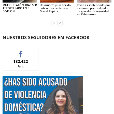
MUERE PEATÓN TRAS SER
Un muerto y un herido
Joven es sentenciado por
ATROPELLADO EN S
crítico tras tiroteo en
asesinato premeditado
DIVISION
Grand Rapids
de guardia de seguridad
en Kalamazoo
NUESTROS SEGUIDORES EN FACEBOOK
182,422
Fans