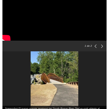
1
de 2
Screenshot El nuevo puente peatonal del South Rogue River Trail ya está abierto al