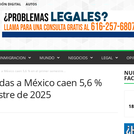
IÓN DIGITAL
AUTOS
INMIGRACION
MUNDO
NEGOCIOS
LEGAL
OPI
a México caen 5,6 % en el primer semestre...
NUE
FA
das a México caen 5,6 %
stre de 2025
18