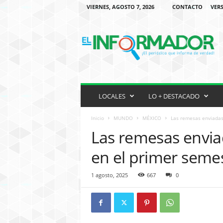
VIERNES, AGOSTO 7, 2026
CONTACTO
VERS
P
E
R
I
O
D
I
C
LOCALES
LO + DESTACADO
O
H
Inicio
MUNDO
MÉXICO
Las remesas enviadas 
I
Las remesas envia
S
P
en el primer seme
A
N
1 agosto, 2025
667
0
O
E
N
M
I