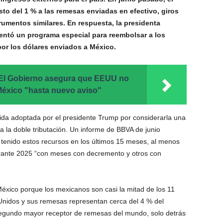
o del 1 % a las remesas enviadas en efectivo, giros
rumentos similares. En respuesta, la presidenta
ntó un programa especial para reembolsar a los
or los dólares enviados a México.
El Gobierno asegura que EEUU no
México "hasta nuevo aviso"
ida adoptada por el presidente Trump por considerarla una
tra la doble tributación. Un informe de BBVA de junio
 tenido estos recursos en los últimos 15 meses, al menos
rante 2025 “con meses con decremento y otros con
éxico porque los mexicanos son casi la mitad de los 11
nidos y sus remesas representan cerca del 4 % del
l segundo mayor receptor de remesas del mundo, solo detrás