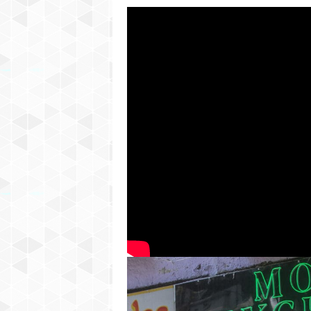
C
H
I
G
A
N
–
H
I
S
P
A
N
I
C
N
E
W
S
P
A