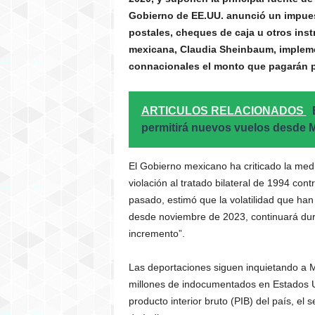
Gobierno de EE.UU. anunció un impuest
postales, cheques de caja u otros inst
mexicana, Claudia Sheinbaum, impleme
connacionales el monto que pagarán p
ARTICULOS RELACIONADOS
permitirá nuevos vuelos desde 
El Gobierno mexicano ha criticado la med
violación al tratado bilateral de 1994 con
pasado, estimó que la volatilidad que han
desde noviembre de 2023, continuará du
incremento”.
Las deportaciones siguen inquietando a M
millones de indocumentados en Estados U
producto interior bruto (PIB) del país, e