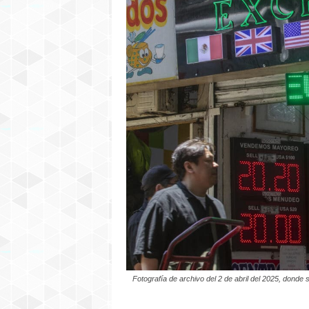
P
E
R
M
I
C
H
I
G
A
N
Fotografía de archivo del 2 de abril del 2025, dond