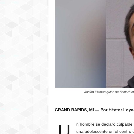
P
E
R
M
I
C
H
I
G
A
N
Josiah Pittman quien se declaró cu
GRAND RAPIDS, MI.— Por Héctor Loya/
U
n hombre se declaró culpable 
una adolescente en el centro 