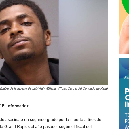
lpable de la muerte de La’Kyijah Williams. (Foto: Cárcel del Condado de Kent)
 El Informador
de asesinato en segundo grado por la muerte a tiros de
de Grand Rapids el año pasado, según el fiscal del