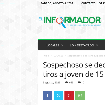
SÁBADO, AGOSTO 8, 2026
CONTACTO
VER
P
E
R
I
O
D
I
C
LOCALES
LO + DESTACADO
O
H
Inicio
LOCALES
Sospechoso se declara culpable de
I
Sospechoso se dec
S
P
tiros a joven de 1
A
N
5 agosto, 2025
653
0
O
E
N
M
I