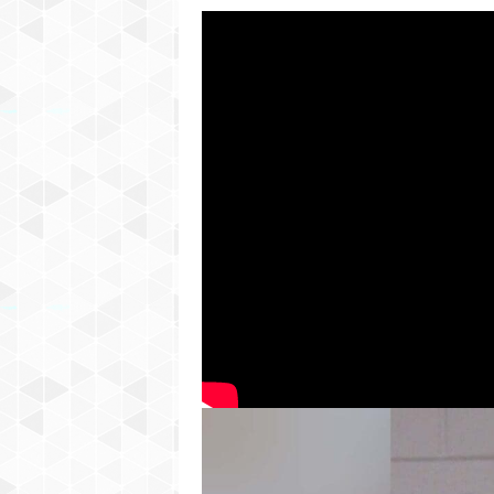
C
H
I
G
A
N
–
H
I
S
P
A
N
I
C
N
E
W
S
P
A