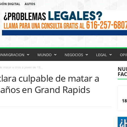
SIÓN DIGITAL
AUTOS
INMIGRACION
MUNDO
NEGOCIOS
LEGAL
OPI
 matar a tiros a joven de 15...
NUE
FA
lara culpable de matar a
5 años en Grand Rapids
18