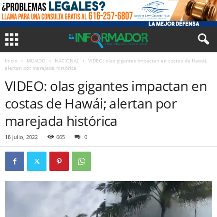
Inicio
MUNDO
NACIONAL
VIDEO: olas gigantes impactan en costas de Hawái;
alertan por marejada histórica
VIDEO: olas gigantes impactan en
costas de Hawái; alertan por
marejada histórica
18 julio, 2022
665
0