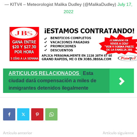
— KITV4 – Meteorologist Malika Dudley (@MalikaDudley)
July 17,
2022
ARTICULOS RELACIONADOS
Esta
ciudad dará compensación a miles de
inmigrantes detenidos ilegalmente
Artículo anterior
Artículo siguiente