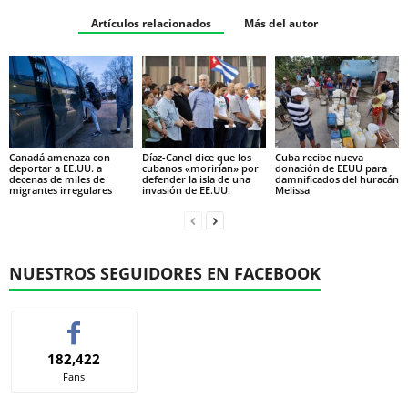
Artículos relacionados
Más del autor
Canadá amenaza con
Díaz-Canel dice que los
Cuba recibe nueva
deportar a EE.UU. a
cubanos «morirían» por
donación de EEUU para
decenas de miles de
defender la isla de una
damnificados del huracán
migrantes irregulares
invasión de EE.UU.
Melissa
NUESTROS SEGUIDORES EN FACEBOOK
182,422
Fans