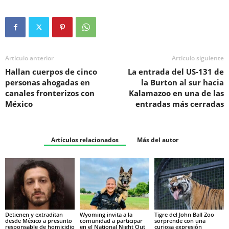
Artículo anterior
Artículo siguiente
Hallan cuerpos de cinco
La entrada del US-131 de
personas ahogadas en
la Burton al sur hacia
canales fronterizos con
Kalamazoo en una de las
México
entradas más cerradas
Artículos relacionados
Más del autor
Detienen y extraditan
Wyoming invita a la
Tigre del John Ball Zoo
desde México a presunto
comunidad a participar
sorprende con una
responsable de homicidio
en el National Night Out
curiosa expresión