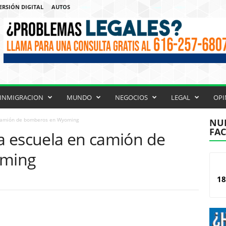
ERSIÓN DIGITAL
AUTOS
INMIGRACION
MUNDO
NEGOCIOS
LEGAL
OPI
n camión de bomberos en Wyoming
NUE
FA
la escuela en camión de
oming
18