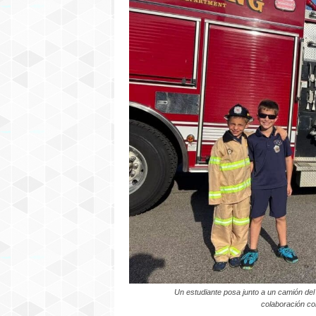
P
E
R
M
I
C
H
I
G
A
N
Un estudiante posa junto a un camión d
colaboración co