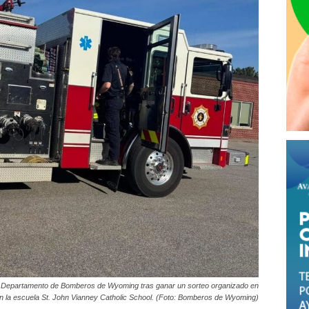
el Departamento de Bomberos de Wyoming tras ganar un sorteo organizado en
n la escuela St. John Vianney Catholic School. (Foto: Bomberos de Wyoming)