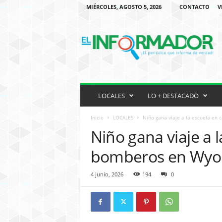
MIÉRCOLES, AGOSTO 5, 2026
CONTACTO
V
P
E
R
I
O
D
I
C
LOCALES
LO + DESTACADO
O
H
Inicio
LOCALES
Niño gana viaje a la escuela e
I
Niño gana viaje a 
S
P
bomberos en Wy
A
N
4 junio, 2026
194
0
O
E
N
M
I