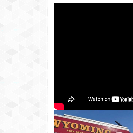
C
H
I
G
A
N
–
H
I
S
P
A
N
I
C
N
E
W
S
P
A