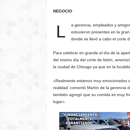
P
E
NEGOCIO
R
M
L
a gerencia, empleados y amigos,
I
estuvieron presentes en la gran
C
donde se llevó a cabo el corte 
H
I
G
Para celebrar en grande el día de la apert
A
del mismo día del corte de listón, ameniz
N
la ciudad de Chicago ya que en la localid
«Realmente estamos muy emocionados de
realidad’ comentó Martín de la gerencia d
también agregó que su comida es muy fre
lugar».