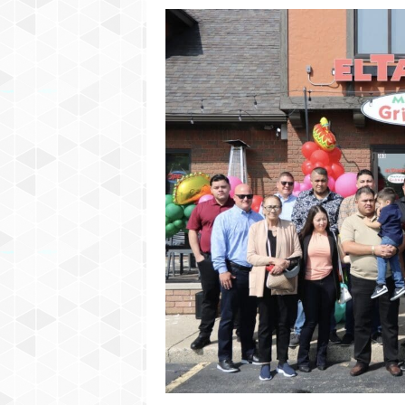
C
H
I
G
A
N
–
H
I
S
P
A
N
I
C
N
E
W
S
P
A