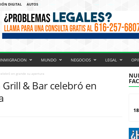
IÓN DIGITAL
AUTOS
INMIGRACION
MUNDO
NEGOCIOS
LEGAL
OPI
 celebró en grande su apertura
NUE
FA
 Grill & Bar celebró en
a
18