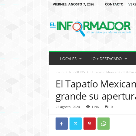
VIERNES, AGOSTO 7, 2026
CONTACTO
VERS
P
E
R
I
O
D
I
C
LOCALES
LO + DESTACADO
O
H
Inicio
NEGOCIOS
El Tapatío Mexican Grill & Bar
I
El Tapatío Mexican
S
P
grande su apertur
A
N
22 agosto, 2024
1196
0
O
E
N
M
I