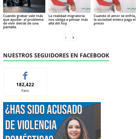
Cuando grabar vale más
La realidad migratoria
Cuando el amor se enfría,
que ayudar: el problema
nos obliga a pensar más
la sociedad entera paga el
de vivir detrás de una
allá del hoy
precio
pantalla
NUESTROS SEGUIDORES EN FACEBOOK
182,422
Fans