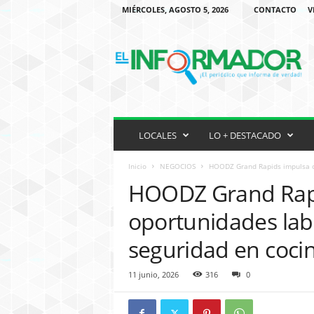
MIÉRCOLES, AGOSTO 5, 2026
CONTACTO
V
P
E
R
I
O
D
I
C
LOCALES
LO + DESTACADO
O
H
Inicio
NEGOCIOS
HOODZ Grand Rapids impulsa opo
I
HOODZ Grand Rap
S
P
oportunidades labo
A
N
seguridad en coci
O
E
11 junio, 2026
316
0
N
M
I