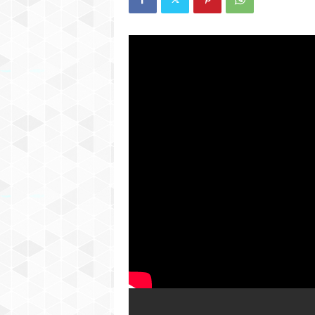
C
H
I
G
A
N
–
H
I
S
P
A
N
I
C
N
E
W
S
P
A