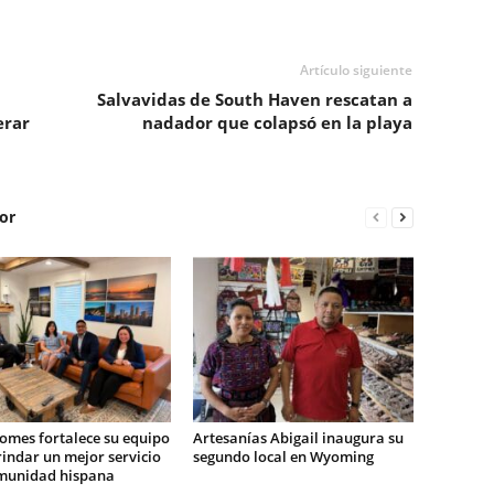
Artículo siguiente
Salvavidas de South Haven rescatan a
erar
nadador que colapsó en la playa
or
omes fortalece su equipo
Artesanías Abigail inaugura su
indar un mejor servicio
segundo local en Wyoming
omunidad hispana