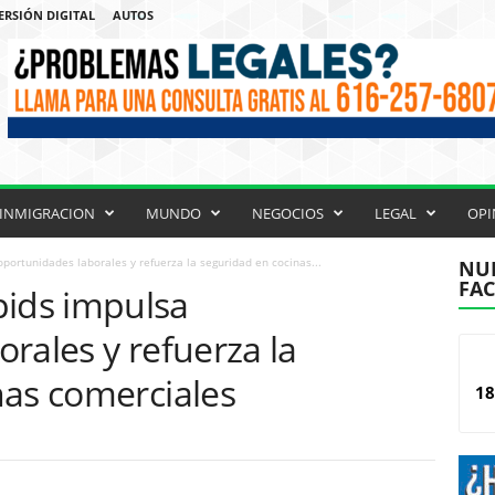
ERSIÓN DIGITAL
AUTOS
INMIGRACION
MUNDO
NEGOCIOS
LEGAL
OPI
rtunidades laborales y refuerza la seguridad en cocinas...
NUE
FA
ids impulsa
rales y refuerza la
nas comerciales
18