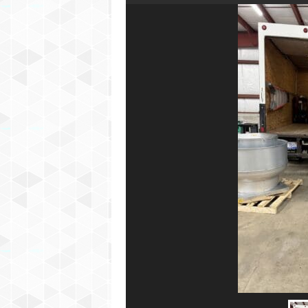
P
E
R
M
I
C
H
I
G
A
N