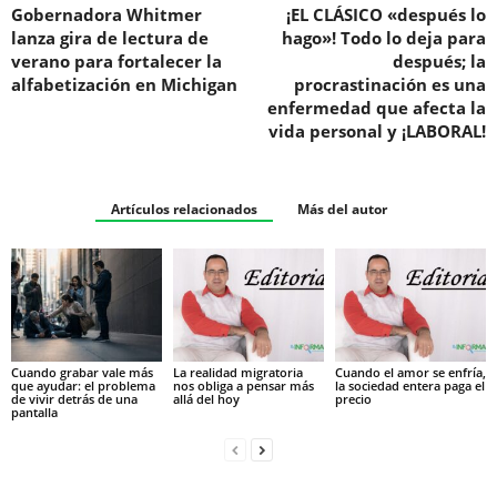
Gobernadora Whitmer
¡EL CLÁSICO «después lo
lanza gira de lectura de
hago»! Todo lo deja para
verano para fortalecer la
después; la
alfabetización en Michigan
procrastinación es una
enfermedad que afecta la
vida personal y ¡LABORAL!
Artículos relacionados
Más del autor
Cuando grabar vale más
La realidad migratoria
Cuando el amor se enfría,
que ayudar: el problema
nos obliga a pensar más
la sociedad entera paga el
de vivir detrás de una
allá del hoy
precio
pantalla