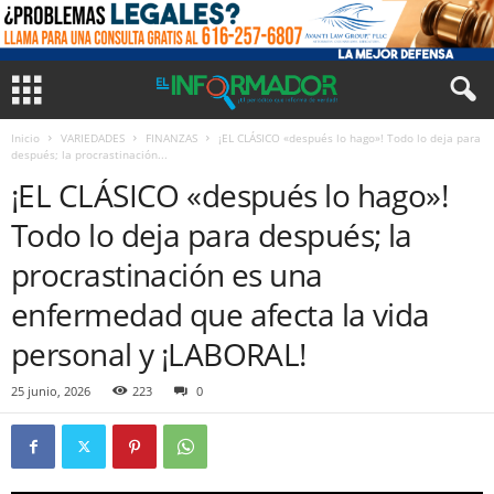
Inicio
VARIEDADES
FINANZAS
¡EL CLÁSICO «después lo hago»! Todo lo deja para
después; la procrastinación...
¡EL CLÁSICO «después lo hago»!
Todo lo deja para después; la
procrastinación es una
enfermedad que afecta la vida
personal y ¡LABORAL!
25 junio, 2026
223
0