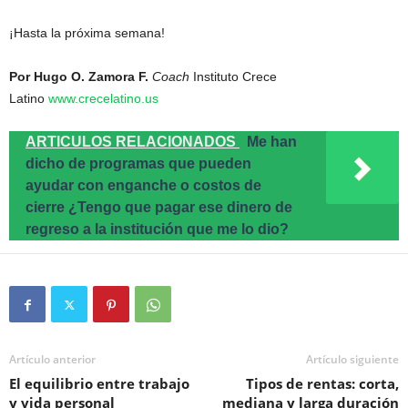
¡Hasta la próxima semana!
Por Hugo O. Zamora F.
Coach
Instituto Crece
Latino
www.crecelatino.us
ARTICULOS RELACIONADOS
Me han
dicho de programas que pueden
ayudar con enganche o costos de
cierre ¿Tengo que pagar ese dinero de
regreso a la institución que me lo dio?
Artículo anterior
Artículo siguiente
El equilibrio entre trabajo
Tipos de rentas: corta,
y vida personal
mediana y larga duración